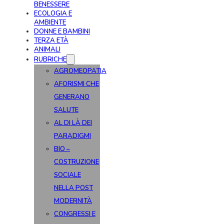
BENESSERE
ECOLOGIA E
AMBIENTE
DONNE E BAMBINI
TERZA ETÀ
ANIMALI
RUBRICHE
AGROMEOPATIA
AFORISMI CHE
GENERANO
SALUTE
AL DI LÀ DEI
PARADIGMI
BIO –
COSTRUZIONE
SOCIALE
NELLA POST
MODERNITÀ
CONGRESSI E