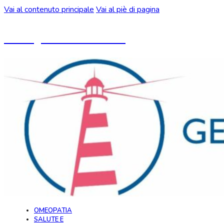
Vai al contenuto principale
Vai al piè di pagina
Un blog ideato da CeMON
OMEOPATIA
SALUTE E