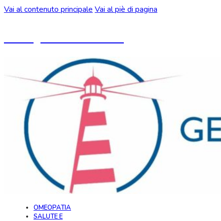
Vai al contenuto principale
Vai al piè di pagina
Un blog ideato da CeMON
OMEOPATIA
SALUTE E