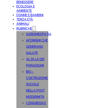
BENESSERE
ECOLOGIA E
AMBIENTE
DONNE E BAMBINI
TERZA ETÀ
ANIMALI
RUBRICHE
AGROMEOPATIA
AFORISMI CHE
GENERANO
SALUTE
AL DI LÀ DEI
PARADIGMI
BIO –
COSTRUZIONE
SOCIALE
NELLA POST
MODERNITÀ
CONGRESSI E