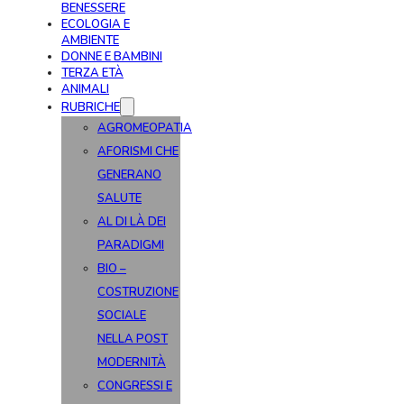
BENESSERE
ECOLOGIA E
AMBIENTE
DONNE E BAMBINI
TERZA ETÀ
ANIMALI
RUBRICHE
AGROMEOPATIA
AFORISMI CHE
GENERANO
SALUTE
AL DI LÀ DEI
PARADIGMI
BIO –
COSTRUZIONE
SOCIALE
NELLA POST
MODERNITÀ
CONGRESSI E