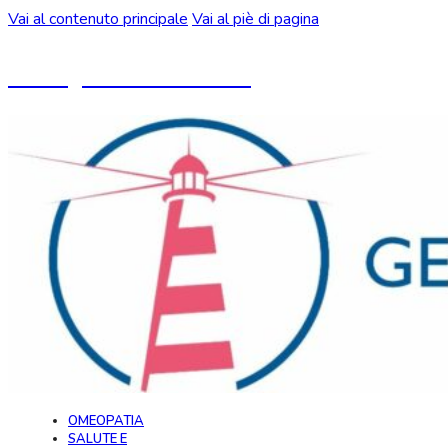
Vai al contenuto principale
Vai al piè di pagina
Un blog ideato da CeMON
OMEOPATIA
SALUTE E