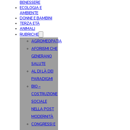
BENESSERE
ECOLOGIA E
AMBIENTE
DONNE E BAMBINI
TERZA ETÀ
ANIMALI
RUBRICHE
AGROMEOPATIA
AFORISMI CHE
GENERANO
SALUTE
AL DI LÀ DEI
PARADIGMI
BIO –
COSTRUZIONE
SOCIALE
NELLA POST
MODERNITÀ
CONGRESSI E