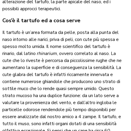
alterazione del tartufo, la parte apicale del naso, ed i
possibili approcci terapeutici.
Cos’è il tartufo ed a cosa serve
Il tartufo è un’area formata da pelle, posta alla punta del
naso intorno alle narici, priva di peli, con cute più spessa e
spesso molto umida. Il nome scientifico del tartufo è
rinario, dal latino
rhinarium
, ovvero correlato al naso. La
cute che lo riveste è percorsa da piccolissime rughe che ne
aumentano la superficie e di conseguenza la sensibilità. La
cute glabra del tartufo è infatti riccamente innervata e
contiene numerose ghiandole che producono uno strato di
sottile muco che lo rende quasi sempre umido. Questo
strato mucoso ha una duplice funzione: da un lato serve a
valutare la provenienza del vento, e dall’altro ingloba le
particelle odorose rendendole più tempo disponibili per
essere analizzate dal nostro amico a 4 zampe. Il tartufo, e
tutto il muso, sono infatti organi dotati di una sensibilità
olfattiva eccezionale. Si pensi che un cane ha circa 60