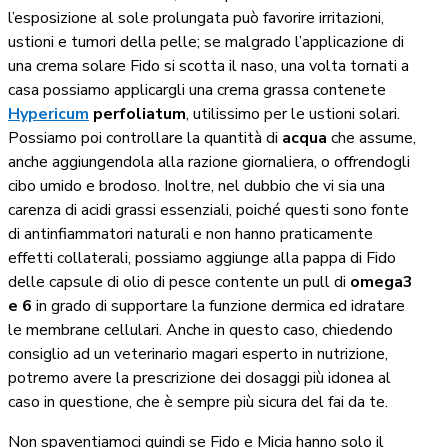
l’esposizione al sole prolungata può favorire irritazioni,
ustioni e tumori della pelle; se malgrado l’applicazione di
una crema solare Fido si scotta il naso, una volta tornati a
casa possiamo applicargli una crema grassa contenete
Hypericum
perfoliatum
, utilissimo per le ustioni solari.
Possiamo poi controllare la quantità di
acqua
che assume,
anche aggiungendola alla razione giornaliera, o offrendogli
cibo umido e brodoso. Inoltre, nel dubbio che vi sia una
carenza di acidi grassi essenziali, poiché questi sono fonte
di antinfiammatori naturali e non hanno praticamente
effetti collaterali, possiamo aggiunge alla pappa di Fido
delle capsule di olio di pesce contente un pull di
omega3
e 6
in grado di supportare la funzione dermica ed idratare
le membrane cellulari. Anche in questo caso, chiedendo
consiglio ad un veterinario magari esperto in nutrizione,
potremo avere la prescrizione dei dosaggi più idonea al
caso in questione, che è sempre più sicura del fai da te.
Non spaventiamoci quindi se Fido e Micia hanno solo il