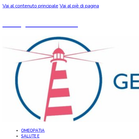
Vai al contenuto principale
Vai al piè di pagina
Un blog ideato da CeMON
OMEOPATIA
SALUTE E