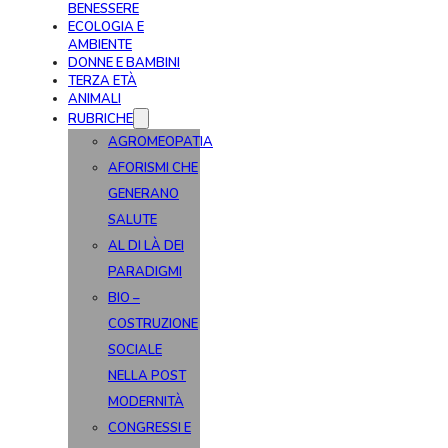
BENESSERE
ECOLOGIA E
AMBIENTE
DONNE E BAMBINI
TERZA ETÀ
ANIMALI
RUBRICHE
AGROMEOPATIA
AFORISMI CHE
GENERANO
SALUTE
AL DI LÀ DEI
PARADIGMI
BIO –
COSTRUZIONE
SOCIALE
NELLA POST
MODERNITÀ
CONGRESSI E