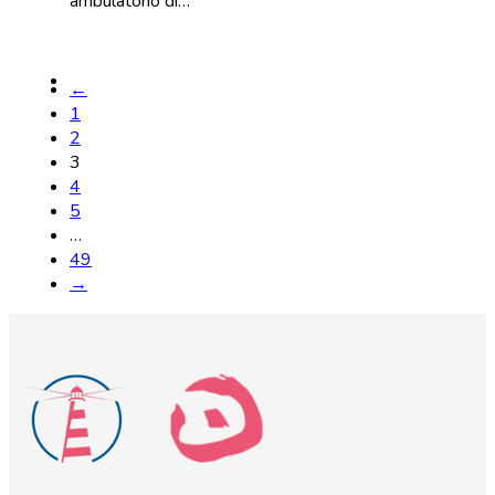
ambulatorio di…
←
1
2
3
4
5
…
49
→