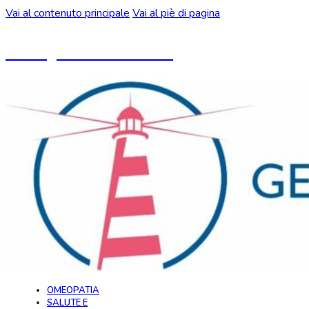
Vai al contenuto principale
Vai al piè di pagina
Un blog ideato da CeMON
OMEOPATIA
SALUTE E