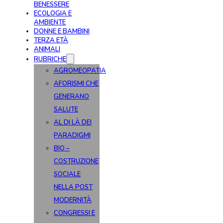
BENESSERE
ECOLOGIA E
AMBIENTE
DONNE E BAMBINI
TERZA ETÀ
ANIMALI
RUBRICHE
AGROMEOPATIA
AFORISMI CHE
GENERANO
SALUTE
AL DI LÀ DEI
PARADIGMI
BIO –
COSTRUZIONE
SOCIALE
NELLA POST
MODERNITÀ
CONGRESSI E