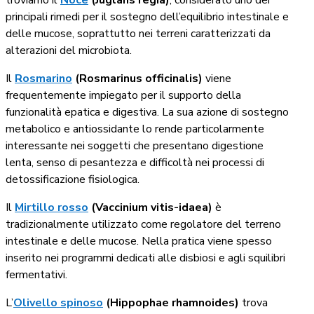
troviamo il
Noce
(Juglans regia)
, considerato uno dei
principali rimedi per il sostegno dell’equilibrio intestinale e
delle mucose, soprattutto nei terreni caratterizzati da
alterazioni del microbiota.
Il
Rosmarino
(Rosmarinus officinalis)
viene
frequentemente impiegato per il supporto della
funzionalità epatica e digestiva. La sua azione di sostegno
metabolico e antiossidante lo rende particolarmente
interessante nei soggetti che presentano digestione
lenta, senso di pesantezza e difficoltà nei processi di
detossificazione fisiologica.
Il
Mirtillo rosso
(Vaccinium vitis-idaea)
è
tradizionalmente utilizzato come regolatore del terreno
intestinale e delle mucose. Nella pratica viene spesso
inserito nei programmi dedicati alle disbiosi e agli squilibri
fermentativi.
L’
Olivello spinoso
(Hippophae rhamnoides)
trova