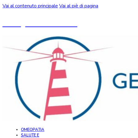
Vai al contenuto principale
Vai al piè di pagina
Un blog ideato da CeMON
OMEOPATIA
SALUTE E