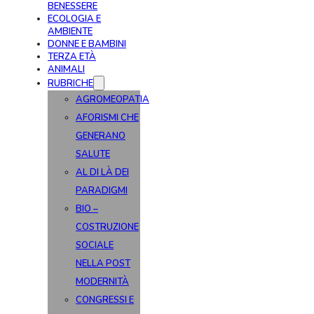
BENESSERE
ECOLOGIA E
AMBIENTE
DONNE E BAMBINI
TERZA ETÀ
ANIMALI
RUBRICHE
AGROMEOPATIA
AFORISMI CHE
GENERANO
SALUTE
AL DI LÀ DEI
PARADIGMI
BIO –
COSTRUZIONE
SOCIALE
NELLA POST
MODERNITÀ
CONGRESSI E