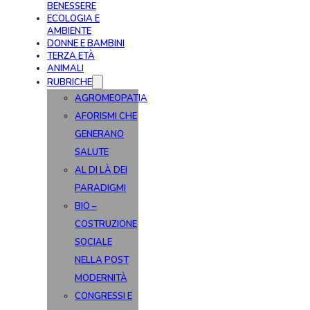
BENESSERE
ECOLOGIA E
AMBIENTE
DONNE E BAMBINI
TERZA ETÀ
ANIMALI
RUBRICHE
AGROMEOPATIA
AFORISMI CHE
GENERANO
SALUTE
AL DI LÀ DEI
PARADIGMI
BIO –
COSTRUZIONE
SOCIALE
NELLA POST
MODERNITÀ
CONGRESSI E