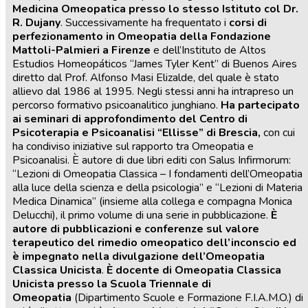
Medicina Omeopatica presso lo stesso Istituto col Dr.
R. Dujany
. Successivamente ha frequentato i
corsi di
perfezionamento in Omeopatia della Fondazione
Mattoli-Palmieri a Firenze
e dell’Instituto de Altos
Estudios Homeopáticos “James Tyler Kent” di Buenos Aires
diretto dal Prof. Alfonso Masi Elizalde, del quale è stato
allievo dal 1986 al 1995. Negli stessi anni ha intrapreso un
percorso formativo psicoanalitico junghiano.
Ha partecipato
ai seminari di approfondimento del Centro di
Psicoterapia e Psicoanalisi “Ellisse” di Brescia,
con cui
ha condiviso iniziative sul rapporto tra Omeopatia e
Psicoanalisi. È autore di due libri editi con Salus Infirmorum:
“Lezioni di Omeopatia Classica – I fondamenti dell’Omeopatia
alla luce della scienza e della psicologia” e “Lezioni di Materia
Medica Dinamica” (insieme alla collega e compagna Monica
Delucchi), il primo volume di una serie in pubblicazione.
È
autore di pubblicazioni e conferenze sul valore
terapeutico del rimedio omeopatico dell’inconscio ed
è impegnato nella divulgazione dell’Omeopatia
Classica Unicista
.
È docente di Omeopatia Classica
Unicista presso la Scuola Triennale di
Omeopatia
(Dipartimento Scuole e Formazione F.I.A.M.O.) di