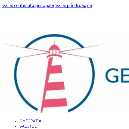
Vai al contenuto principale
Vai al piè di pagina
Un blog ideato da CeMON
OMEOPATIA
SALUTE E