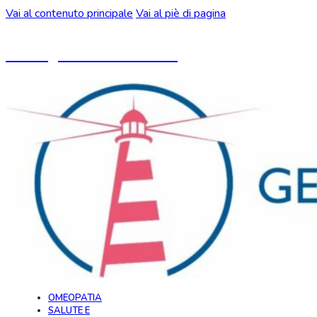
Vai al contenuto principale
Vai al piè di pagina
Un blog ideato da CeMON
OMEOPATIA
SALUTE E