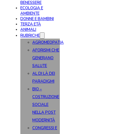
BENESSERE
ECOLOGIA E
AMBIENTE
DONNE E BAMBINI
TERZA ETÀ
ANIMALI
RUBRICHE
AGROMEOPATIA
AFORISMI CHE
GENERANO
SALUTE
AL DI LÀ DEI
PARADIGMI
BIO –
COSTRUZIONE
SOCIALE
NELLA POST
MODERNITÀ
CONGRESSI E