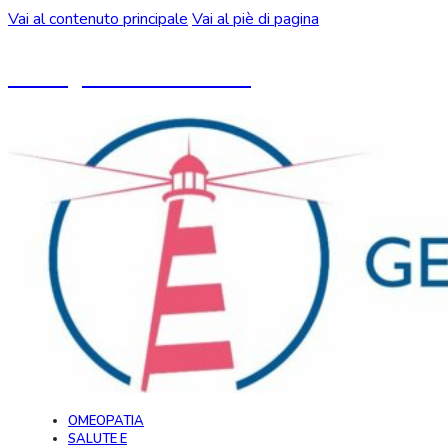
Vai al contenuto principale
Vai al piè di pagina
Un blog ideato da CeMON
OMEOPATIA
SALUTE E