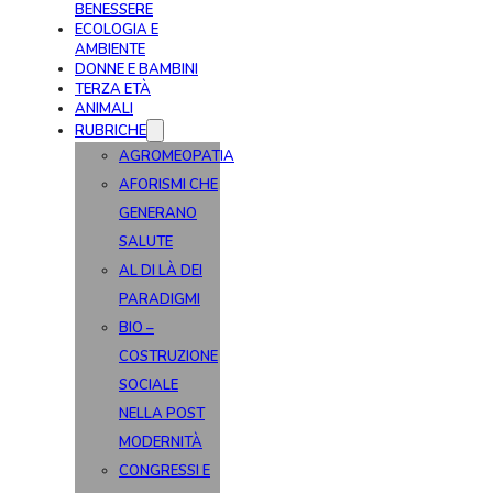
BENESSERE
ECOLOGIA E
AMBIENTE
DONNE E BAMBINI
TERZA ETÀ
ANIMALI
RUBRICHE
AGROMEOPATIA
AFORISMI CHE
GENERANO
SALUTE
AL DI LÀ DEI
PARADIGMI
BIO –
COSTRUZIONE
SOCIALE
NELLA POST
MODERNITÀ
CONGRESSI E