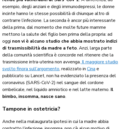
esempio, degli anziani e degli immunodepressi, le donne
incinte hanno le stesse possibilità di chiunque altro di
contrarre l’infezione. La seconda è ancor più interessante
della prima, dal momento che molte future mamme
mettono la salute del figlio ben prima della propria: ad
oggi
non vi è alcuno studio che abbia mostrato indizi
di trasmissibilità da madre a feto
. Anzi, larga parte
della comunità scientifica è concorde nel ritenere che la
trasmissione intra-uterina non avvenga.
Il maggiore studio
svolto finora sull’argomento
, realizzato in
Cina
e
pubblicato su Lancet, non ha evidenziato la presenza del
coronavirus (SARS-CoV-2) nel sangue del cordone
ombelicale, nel liquido amniotico e nel latte materno.
Il
bimbo, insomma, nasce sano
.
Tampone in ostetricia?
Anche nella malaugurata ipotesi in cui la madre abbia
contratto l’infezione, insomma, non c’è alcun motivo di