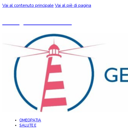
Vai al contenuto principale
Vai al piè di pagina
Un blog ideato da CeMON
OMEOPATIA
SALUTE E