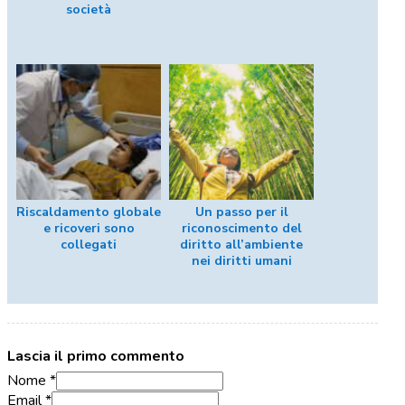
società
Riscaldamento globale
Un passo per il
e ricoveri sono
riconoscimento del
collegati
diritto all’ambiente
nei diritti umani
Lascia il primo commento
Nome *
Email *