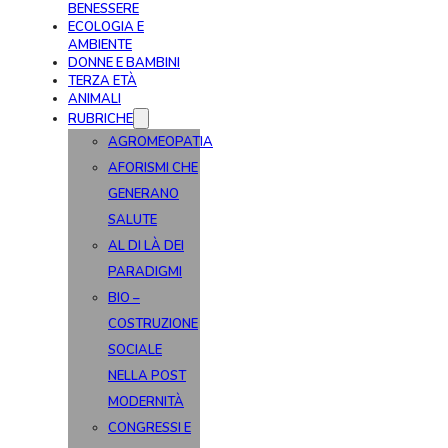
BENESSERE
ECOLOGIA E
AMBIENTE
DONNE E BAMBINI
TERZA ETÀ
ANIMALI
RUBRICHE
AGROMEOPATIA
AFORISMI CHE
GENERANO
SALUTE
AL DI LÀ DEI
PARADIGMI
BIO –
COSTRUZIONE
SOCIALE
NELLA POST
MODERNITÀ
CONGRESSI E