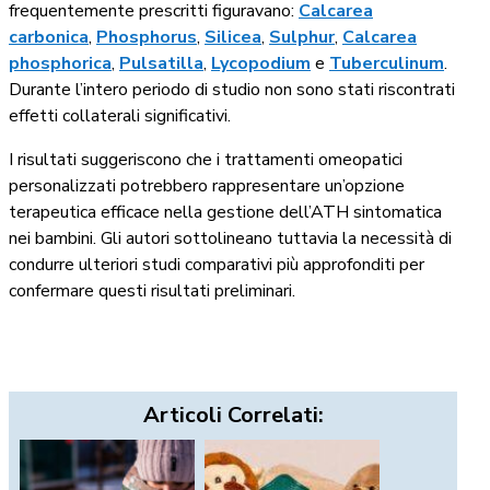
frequentemente prescritti figuravano:
Calcarea
carbonica
,
Phosphorus
,
Silicea
,
Sulphur
,
Calcarea
phosphorica
,
Pulsatilla
,
Lycopodium
e
Tuberculinum
.
Durante l’intero periodo di studio non sono stati riscontrati
effetti collaterali significativi.
I risultati suggeriscono che i trattamenti omeopatici
personalizzati potrebbero rappresentare un’opzione
terapeutica efficace nella gestione dell’ATH sintomatica
nei bambini. Gli autori sottolineano tuttavia la necessità di
condurre ulteriori studi comparativi più approfonditi per
confermare questi risultati preliminari.
Articoli Correlati: