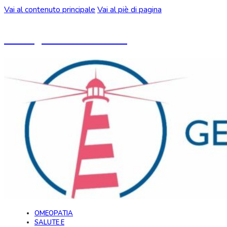
Vai al contenuto principale
Vai al piè di pagina
Un blog ideato da CeMON
OMEOPATIA
SALUTE E