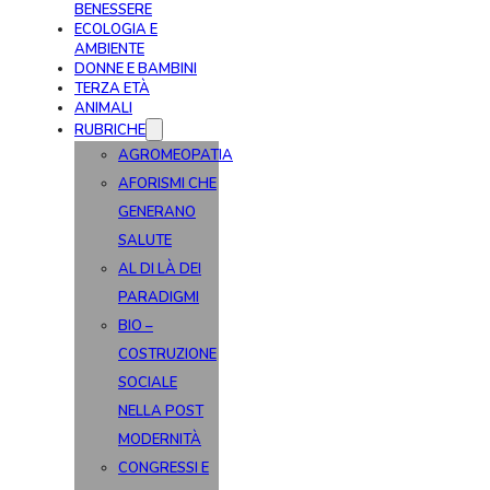
BENESSERE
ECOLOGIA E
AMBIENTE
DONNE E BAMBINI
TERZA ETÀ
ANIMALI
RUBRICHE
AGROMEOPATIA
AFORISMI CHE
GENERANO
SALUTE
AL DI LÀ DEI
PARADIGMI
BIO –
COSTRUZIONE
SOCIALE
NELLA POST
MODERNITÀ
CONGRESSI E