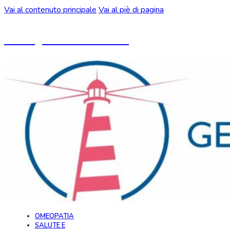
Vai al contenuto principale
Vai al piè di pagina
Un blog ideato da CeMON
OMEOPATIA
SALUTE E