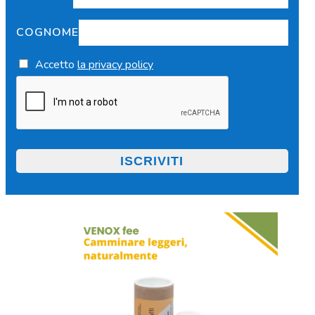
COGNOME
Accetto
la privacy policy