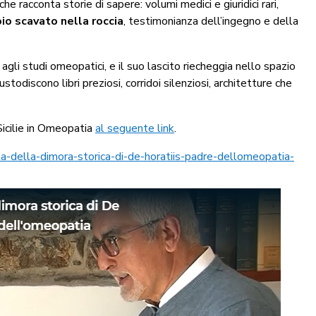
e racconta storie di sapere: volumi medici e giuridici rari,
oio scavato nella roccia
, testimonianza dell’ingegno e della
a agli studi omeopatici, e il suo lascito riecheggia nello spazio
stodiscono libri preziosi, corridoi silenziosi, architetture che
Sicilie in Omeopatia
al seguente link
.
a-della-dimora-storica-di-de-horatiis-padre-dellomeopatia-