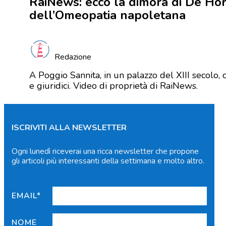
RaiNews: ecco la dimora di De Hora
dell’Omeopatia napoletana
Redazione
A Poggio Sannita, in un palazzo del XIII secolo, 
e giuridici. Video di proprietà di RaiNews.
ISCRIVITI ALLA NEWSLETTER
Ogni lunedì riceverai una ricca newsletter che propone
gli articoli più interessanti della settimana e molto altro.
EMAIL*
NOME