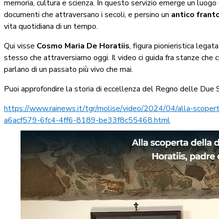
memoria, cultura e scienza. In questo servizio emerge un luogo ch
documenti che attraversano i secoli, e persino un
antico frant
vita quotidiana di un tempo.
Qui visse
Cosmo Maria De Horatiis
, figura pionieristica legat
stesso che attraversiamo oggi. Il video ci guida fra stanze che cu
parlano di un passato più vivo che mai.
Puoi approfondire la storia di eccellenza del Regno delle Due 
https://www.rainews.it/tgr/molise/video/2024/04/alla-scopert
a6acf579-6fc4-4ff6-8189-be33f8c55468.html