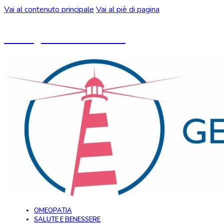
Vai al contenuto principale
Vai al piè di pagina
Un blog ideato da CeMON
OMEOPATIA
SALUTE E BENESSERE