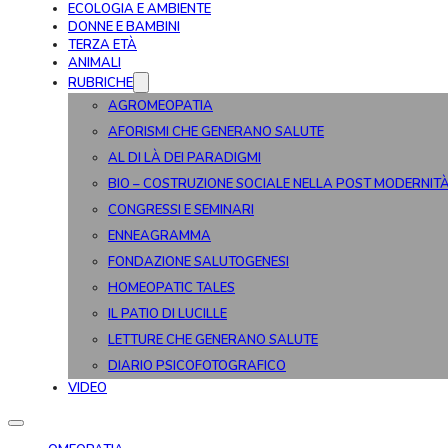
ECOLOGIA E AMBIENTE
DONNE E BAMBINI
TERZA ETÀ
ANIMALI
RUBRICHE
AGROMEOPATIA
AFORISMI CHE GENERANO SALUTE
AL DI LÀ DEI PARADIGMI
BIO – COSTRUZIONE SOCIALE NELLA POST MODERNIT
CONGRESSI E SEMINARI
ENNEAGRAMMA
FONDAZIONE SALUTOGENESI
HOMEOPATIC TALES
IL PATIO DI LUCILLE
LETTURE CHE GENERANO SALUTE
DIARIO PSICOFOTOGRAFICO
VIDEO