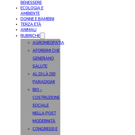
BENESSERE
ECOLOGIA E
AMBIENTE
DONNE E BAMBINI
TERZA ETÀ
ANIMALI
RUBRICHE
AGROMEOPATIA
AFORISMI CHE
GENERANO
SALUTE
AL DI LÀ DEI
PARADIGMI
BIO –
COSTRUZIONE
SOCIALE
NELLA POST
MODERNITÀ
CONGRESSI E