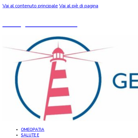
Vai al contenuto principale
Vai al piè di pagina
Un blog ideato da CeMON
OMEOPATIA
SALUTE E