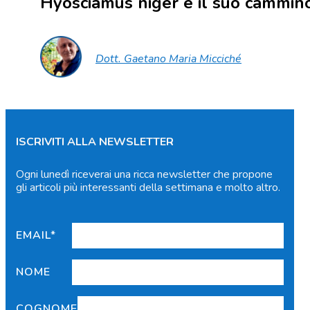
Hyosciamus niger e il suo cammin
Dott. Gaetano Maria Micciché
ISCRIVITI ALLA NEWSLETTER
Ogni lunedì riceverai una ricca newsletter che propone
gli articoli più interessanti della settimana e molto altro.
EMAIL*
NOME
COGNOME