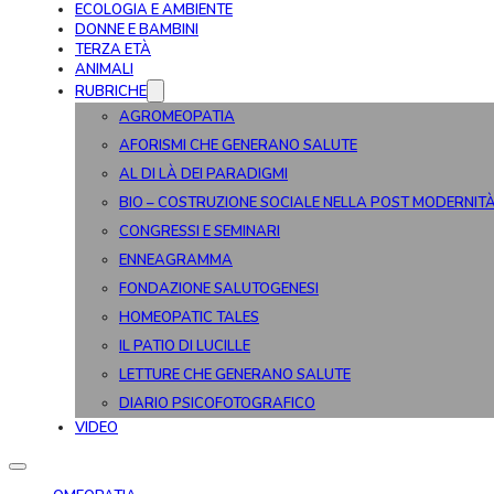
ECOLOGIA E AMBIENTE
DONNE E BAMBINI
TERZA ETÀ
ANIMALI
RUBRICHE
AGROMEOPATIA
AFORISMI CHE GENERANO SALUTE
AL DI LÀ DEI PARADIGMI
BIO – COSTRUZIONE SOCIALE NELLA POST MODERNIT
CONGRESSI E SEMINARI
ENNEAGRAMMA
FONDAZIONE SALUTOGENESI
HOMEOPATIC TALES
IL PATIO DI LUCILLE
LETTURE CHE GENERANO SALUTE
DIARIO PSICOFOTOGRAFICO
VIDEO