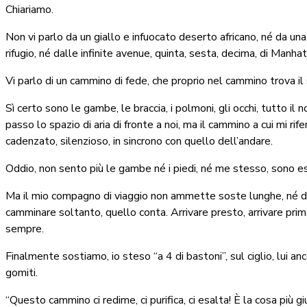
Chiariamo.
Non vi parlo da un giallo e infuocato deserto africano, né da un
rifugio, né dalle infinite avenue, quinta, sesta, decima, di Manha
Vi parlo di un cammino di fede, che proprio nel cammino trova il
Sì certo sono le gambe, le braccia, i polmoni, gli occhi, tutto 
passo lo spazio di aria di fronte a noi, ma il cammino a cui mi rif
cadenzato, silenzioso, in sincrono con quello dell’andare.
Oddio, non sento più le gambe né i piedi, né me stesso, sono es
Ma il mio compagno di viaggio non ammette soste lunghe, né di 
camminare soltanto, quello conta. Arrivare presto, arrivare prima,
sempre.
Finalmente sostiamo, io steso “a 4 di bastoni”, sul ciglio, lui an
gomiti.
“Questo cammino ci redime, ci purifica, ci esalta! È la cosa più g