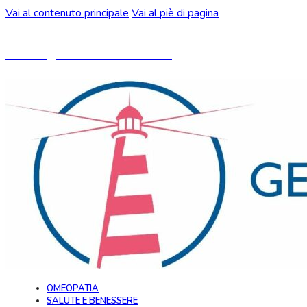
Vai al contenuto principale
Vai al piè di pagina
Un blog ideato da CeMON
OMEOPATIA
SALUTE E BENESSERE