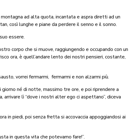
a montagna ad alta quota, incantata e aspra diretti ad un
ttan, così lunghe e piane da perdere il senno e il sonno.
 suo essere.
il nostro corpo che si muove, raggiungendo e occupando con un
erisco ora, è quell’andare lento dei nostri pensieri, costante,
austo, vorrei fermarmi,
fermarmi e non alzarmi più.
giorno né di notte, massimo tre ore, e poi riprendere a
 arrivare lì “dove i nostri alter ego ci aspettano”, diceva
cora in piedi, poi senza fretta si accovaccia appoggiandosi ai
iusta in questa vita che potevamo fare!”.