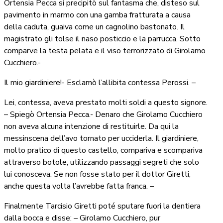
Ortensia Pecca si precipitò sul fantasma che, disteso sul
pavimento in marmo con una gamba fratturata a causa
della caduta, guaiva come un cagnolino bastonato. Il
magistrato gli tolse il naso posticcio e la parrucca. Sotto
comparve la testa pelata e il viso terrorizzato di Girolamo
Cucchiero.-
Il mio giardiniere!- Esclamò l’allibita contessa Perossi. –
Lei, contessa, aveva prestato molti soldi a questo signore.
– Spiegò Ortensia Pecca.- Denaro che Girolamo Cucchiero
non aveva alcuna intenzione di restituirle. Da qui la
messinscena dell’avo tornato per ucciderla. Il giardiniere,
molto pratico di questo castello, compariva e scompariva
attraverso botole, utilizzando passaggi segreti che solo
lui conosceva. Se non fosse stato per il dottor Giretti,
anche questa volta l’avrebbe fatta franca. –
Finalmente Tarcisio Giretti poté sputare fuori la dentiera
dalla bocca e disse: – Girolamo Cucchiero, pur