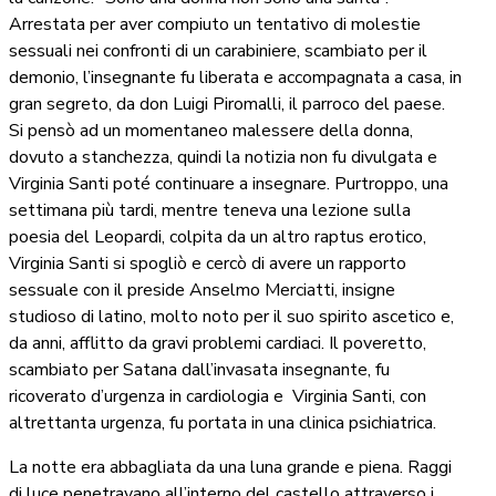
Arrestata per aver compiuto un tentativo di molestie
sessuali nei confronti di un carabiniere, scambiato per il
demonio, l’insegnante fu liberata e accompagnata a casa, in
gran segreto, da don Luigi Piromalli, il parroco del paese.
Si pensò ad un momentaneo malessere della donna,
dovuto a stanchezza, quindi la notizia non fu divulgata e
Virginia Santi poté continuare a insegnare. Purtroppo, una
settimana più tardi, mentre teneva una lezione sulla
poesia del Leopardi, colpita da un altro raptus erotico,
Virginia Santi si spogliò e cercò di avere un rapporto
sessuale con il preside Anselmo Merciatti, insigne
studioso di latino, molto noto per il suo spirito ascetico e,
da anni, afflitto da gravi problemi cardiaci. Il poveretto,
scambiato per Satana dall’invasata insegnante, fu
ricoverato d’urgenza in cardiologia e
Virginia Santi, con
altrettanta urgenza, fu portata in una clinica psichiatrica.
La notte era abbagliata da una luna grande e piena. Raggi
di luce penetravano all’interno del castello attraverso i