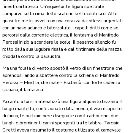
finestroni laterali. Un’inquietante figura spettrale
comparve sulla cima dello scalone settecentesco. Alto
quasi tre metri, avvolto in una corazza dai riflessi argentati,
con un naso adunco e bitorzoluto, i capelli dritti come se
percorsi dalla corrente elettrica, il fantasma di Manfredo
Perossi iniziò a scendere le scale. Il pesante silenzio fu
rotto dalla sua lugubre risata e dal tintinnare della mazza
chiodata contro la balaustra.
Ma una folata di vento spostò il vetro di un finestrone che,
aprendosi, andò a sbattere contro la schiena di Manfredo
Perossi. – Minchia, che male!- Esclamò, con forte cadenza
siciliana, il fantasma.
Accanto a lui si materializzò una figura alquanto bizzarra. Il
lungo mantello, confezionato dalla nonna, il viso ricoperto
di farina, le occhiaie nere disegnate con il carboncino, due
lunghi e prominenti canini sporgenti tra le labbra, Tarcisio
Giretti aveva riesumato il costume utilizzato al carnevale