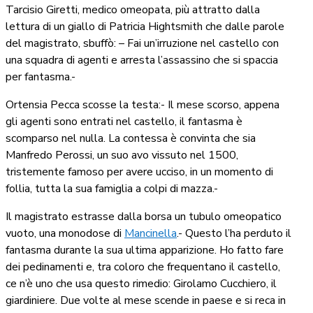
Tarcisio Giretti, medico omeopata, più attratto dalla
lettura di un giallo di Patricia Hightsmith che dalle parole
del magistrato, sbuffò: – Fai un’irruzione nel castello con
una squadra di agenti e arresta l’assassino che si spaccia
per fantasma.-
Ortensia Pecca scosse la testa:- Il mese scorso, appena
gli agenti sono entrati nel castello, il fantasma è
scomparso nel nulla. La contessa è convinta che sia
Manfredo Perossi, un suo avo vissuto nel 1500,
tristemente famoso per avere ucciso, in un momento di
follia, tutta la sua famiglia a colpi di mazza.-
Il magistrato estrasse dalla borsa un tubulo omeopatico
vuoto, una monodose di
Mancinella
.- Questo l’ha perduto il
fantasma durante la sua ultima apparizione. Ho fatto fare
dei pedinamenti e, tra coloro che frequentano il castello,
ce n’è uno che usa questo rimedio: Girolamo Cucchiero, il
giardiniere. Due volte al mese scende in paese e si reca in