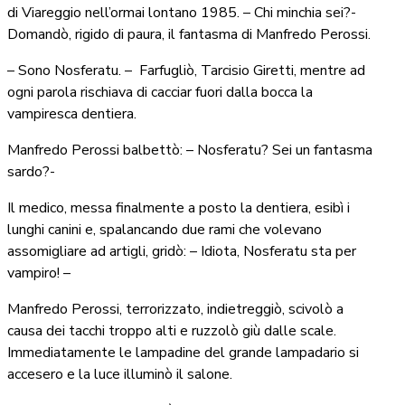
di Viareggio nell’ormai lontano 1985. – Chi minchia sei?-
Domandò, rigido di paura, il fantasma di Manfredo Perossi.
– Sono Nosferatu. –
Farfugliò, Tarcisio Giretti, mentre ad
ogni parola rischiava di cacciar fuori dalla bocca la
vampiresca dentiera.
Manfredo Perossi balbettò: – Nosferatu? Sei un fantasma
sardo?-
Il medico, messa finalmente a posto la dentiera, esibì i
lunghi canini e, spalancando due rami che volevano
assomigliare ad artigli, gridò: – Idiota, Nosferatu sta per
vampiro! –
Manfredo Perossi, terrorizzato, indietreggiò, scivolò a
causa dei tacchi troppo alti e ruzzolò giù dalle scale.
Immediatamente le lampadine del grande lampadario si
accesero e la luce illuminò il salone.