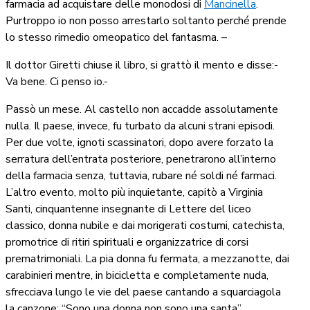
farmacia ad acquistare delle monodosi di
Mancinella
.
Purtroppo io non posso arrestarlo soltanto perché prende
lo stesso rimedio omeopatico del fantasma. –
Il dottor Giretti chiuse il libro, si grattò il mento e disse:-
Va bene. Ci penso io.-
Passò un mese. Al castello non accadde assolutamente
nulla. Il paese, invece, fu turbato da alcuni strani episodi.
Per due volte, ignoti scassinatori, dopo avere forzato la
serratura dell’entrata posteriore, penetrarono all’interno
della farmacia senza, tuttavia, rubare né soldi né farmaci.
L’altro evento, molto più inquietante, capitò a Virginia
Santi, cinquantenne insegnante di Lettere del liceo
classico, donna nubile e dai morigerati costumi, catechista,
promotrice di ritiri spirituali e organizzatrice di corsi
prematrimoniali. La pia donna fu fermata, a mezzanotte, dai
carabinieri mentre, in bicicletta e completamente nuda,
sfrecciava lungo le vie del paese cantando a squarciagola
la canzone: “Sono una donna non sono una santa”.