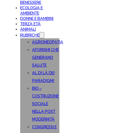
BENESSERE
ECOLOGIA E
AMBIENTE
DONNE E BAMBINI
TERZA ETÀ
ANIMALI
RUBRICHE
AGROMEOPATIA
AFORISMI CHE
GENERANO
SALUTE
AL DI LÀ DEI
PARADIGMI
BIO –
COSTRUZIONE
SOCIALE
NELLA POST
MODERNITÀ
CONGRESSI E