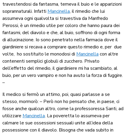
travestendosi da fantasma, temeva il buio e le apparizioni
soprannaturali. Infatti
Mancinella
, il rimedio che lui
assumeva ogni qualvolta si travestiva da Manfredo
Perossi, è un rimedio utile per coloro che hanno paura dei
fantasmi, del diavolo e che, al buio, soffrono di ogni forma
di allucinazione. Io sono penetrato nella farmacia dove il
giardiniere si recava a comprare questo rimedio e, per
due
volte,
ho sostituito le monodosi di
Mancinella
con altre
contenenti semplici globuli di zucchero. Privato
dell’effetto del rimedio, il giardiniere mi ha scambiato, al
buio, per un vero vampiro e non ha avuto la forza di fuggire.
–
Il medico si fermò un attimo, poi, quasi parlasse a se
stesso, mormorò: – Però non ho pensato che, in paese, ci
fosse anche qualcun altro, come la professoressa Santi, ad
utilizzare
Mancinella
. La poveretta lo assumeva per
calmare le sue ossessioni sessuali unite all’idea della
possessione con il diavolo. Bisogna che vada subito in