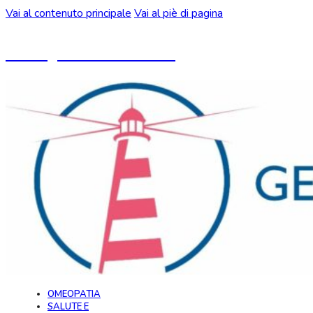
Vai al contenuto principale
Vai al piè di pagina
Un blog ideato da CeMON
OMEOPATIA
SALUTE E