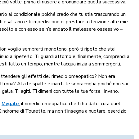
 e più volte, prima di riuscire a pronunciare quella successiva.
arlo al condizionale poiché credo che tu stia trascurando un
i esaltano e ti impediscono di prestare attenzione alle mie
dissolto e con esso se n’è andato il malessere ossessivo –
 Non voglio sembrarti monotono, però ti ripeto che stai
inuo a ripeterlo. Ti guardi attorno e, finalmente, comprendi a
esti fatto un tempo, mentre l’acqua inizia a sommergerti.
 attendere gli effetti del rimedio omeopatico? Non era
rona? Alzi le spalle e inarchi le sopracciglia poiché non sai
 galla. Ti agiti. Ti dimeni con tutte le tue forze.
Invano.
.
Mygale
, il rimedio omeopatico che ti ho dato, cura quel
Sindrome di Tourette, ma non t’insegna a nuotare, esercizio