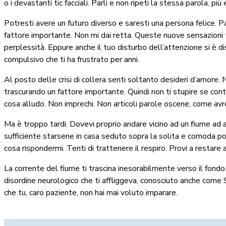
o i devastanti tic facciali. Parli e non ripeti la stessa parola, più
Potresti avere un futuro diverso e saresti una persona felice. P
fattore importante. Non mi dai retta. Queste nuove sensazioni t
perplessità. Eppure anche il tuo disturbo dell’attenzione si è 
compulsivo che ti ha frustrato per anni.
Al posto delle crisi di collera senti soltanto desideri d’amore.
trascurando un fattore importante. Quindi non ti stupire se cont
cosa alludo. Non imprechi. Non articoli parole oscene, come avr
Ma è troppo tardi. Dovevi proprio andare vicino ad un fiume ad
sufficiente starsene in casa seduto sopra la solita e comoda polt
cosa rispondermi. Tenti di trattenere il respiro. Provi a restare a
La corrente del fiume ti trascina inesorabilmente verso il fondo
disordine neurologico che ti affliggeva, conosciuto anche come 
che tu, caro paziente, non hai mai voluto imparare.