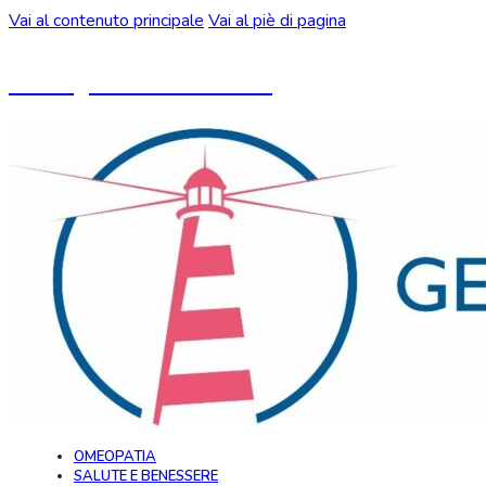
Vai al contenuto principale
Vai al piè di pagina
Un blog ideato da CeMON
OMEOPATIA
SALUTE E BENESSERE