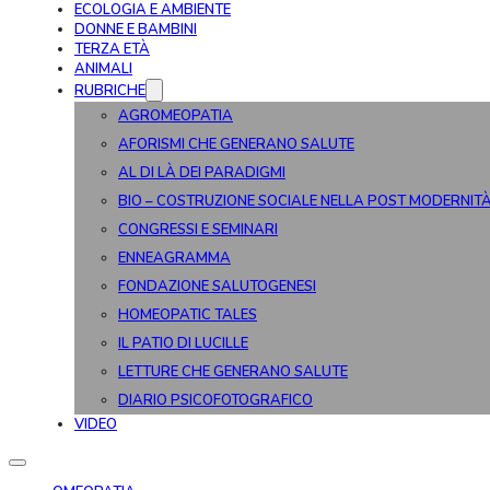
ECOLOGIA E AMBIENTE
DONNE E BAMBINI
TERZA ETÀ
ANIMALI
RUBRICHE
AGROMEOPATIA
AFORISMI CHE GENERANO SALUTE
AL DI LÀ DEI PARADIGMI
BIO – COSTRUZIONE SOCIALE NELLA POST MODERNIT
CONGRESSI E SEMINARI
ENNEAGRAMMA
FONDAZIONE SALUTOGENESI
HOMEOPATIC TALES
IL PATIO DI LUCILLE
LETTURE CHE GENERANO SALUTE
DIARIO PSICOFOTOGRAFICO
VIDEO