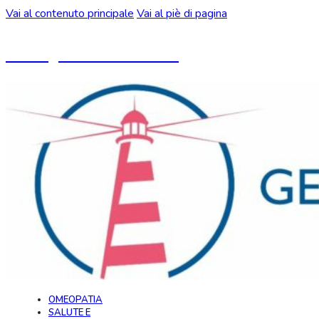
Vai al contenuto principale
Vai al piè di pagina
Un blog ideato da CeMON
OMEOPATIA
SALUTE E