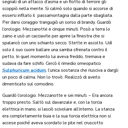
segnali di un attacco d’asma e un fiotto di terrore gli
scoppiò nella mente. Si calmò solo quando si accorse di
essersi infilato il
passamontagna dalla parte sbagliata.
Per darsi coraggio trangugiò un sorso di brandy. Guardò
l’orologio. Mezzanotte e cinque minuti. Posò a terra lo
zaino e usò un cacciavite per aprire la finestra che si
spalancò con uno schianto secco. Stette in ascolto. Udì
solo il suo cuore ballare una samba sfrenata contro il
petto. In quel momento lui aveva freddo, tremava e
sudava da fare schifo. Cercò il rimedio omeopatico
Sulphuricum acidum
, l’unica sostanza che riusciva a dargli
un poco di calma. Non lo trovò. Realizzò di averlo
dimenticato sul comodino.
Guardò l’orologio. Mezzanotte e sei minuti. – Era ancora
troppo presto. Saltò sul davanzale e, con la torcia
elettrica in mano, si lasciò scivolare all’interno. La stanza
era completamente buia e la sua torcia elettrica non si
accese poiché aveva scordato le pile nel cruscotto