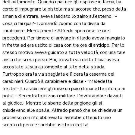
dell’automobile. Quando una luce gli esplose in faccia, lui
cercò di impugnare la pistola ma si accorse che, preso dalla
smania di entrare, aveva lasciato lo zaino all’esterno.
–
Cosa ci fai qua?- Domandò l’uomo con la divisa da
carabiniere. Mentalmente Alfredo ripercorse le ore
precedenti. Per timore di arrivare in ritardo aveva mangiato
in fretta ed era uscito di casa con tre ore di anticipo. Per lo
stesso motivo aveva guidato a tutta velocità, con una tale
ansia che si era perso. Poi, trovata via della Tibia, aveva
accostato la sua automobile al lato della strada.
Purtroppo era la via sbagliata e lì c’era la caserma dei
carabinieri. Guardò il carabiniere e disse:- “Maledetta
fretta!”- Il carabiniere gli mise un paio di manette intorno ai
polsi. – Sei entrato in zona militare. Dovrai andare davanti
al giudice.- Mentre le sbarre della prigione gli si
chiudevano alle spalle, Alfredo pensò che se chiedeva un
processo con rito abbreviato, avrebbe ottenuto uno
sconto di pena e sarebbe uscito in fretta!