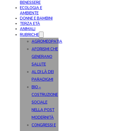
BENESSERE
ECOLOGIA E
AMBIENTE
DONNE E BAMBINI
TERZA ETÀ
ANIMALI
RUBRICHE
AGROMEOPATIA
AFORISMI CHE
GENERANO
SALUTE
AL DI LÀ DEI
PARADIGMI
BIO –
COSTRUZIONE
SOCIALE
NELLA POST
MODERNITÀ
CONGRESSI E