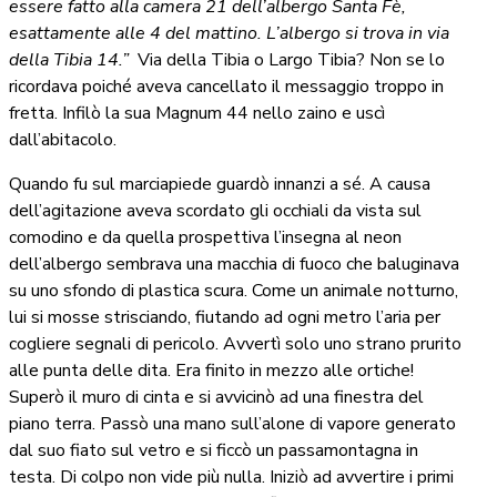
essere fatto alla camera 21 dell’albergo Santa Fè,
esattamente alle 4 del mattino. L’albergo si trova in via
della Tibia 14.”
Via della Tibia o Largo Tibia? Non se lo
ricordava poiché aveva cancellato il messaggio troppo in
fretta. Infilò la sua Magnum 44 nello zaino e uscì
dall’abitacolo.
Quando fu sul marciapiede guardò innanzi a sé. A causa
dell’agitazione aveva scordato gli occhiali da vista sul
comodino e da quella prospettiva l’insegna al neon
dell’albergo sembrava una macchia di fuoco che baluginava
su uno sfondo di plastica scura. Come un animale notturno,
lui si mosse strisciando, fiutando ad ogni metro l’aria per
cogliere segnali di pericolo. Avvertì solo uno strano prurito
alle punta delle dita. Era finito in mezzo alle ortiche!
Superò il muro di cinta e si avvicinò ad una finestra del
piano terra. Passò una mano sull’alone di vapore generato
dal suo fiato sul vetro e si ficcò un passamontagna in
testa. Di colpo non vide più nulla. Iniziò ad avvertire i primi