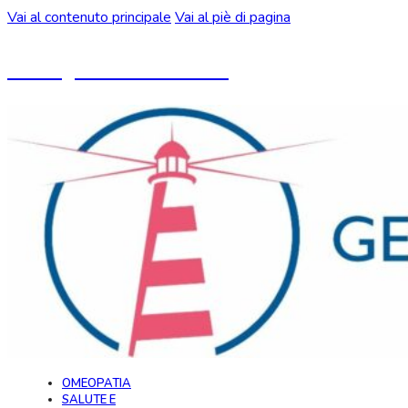
Vai al contenuto principale
Vai al piè di pagina
Un blog ideato da CeMON
OMEOPATIA
SALUTE E