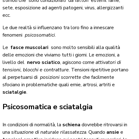
stimoli che sono condizionati da fattori esterni: fame,
sete, esposizione ad agenti patogeni, virus, allergizzanti
ecc.
Le due realtà si influenzano tra loro fino a innescare
fenomeni
psicosomatici
.
Le
fasce muscolari
sono molto sensibili alla qualità
delle emozioni che viviamo tutti i giorni. Le emozioni, a
livello del
nervo sciatico
, agiscono come
attivatori di
tensioni, blocchi e contratture
. Tensioni ripetitive portano
al perpetuarsi di
posizioni scorrette
che facilmente
sfociano in problematiche quali ernie, artrosi, artriti e
sciatalgie
.
Psicosomatica e sciatalgia
In condizioni di normalità, la
schiena
dovrebbe ritrovarsi in
una
situazione di naturale rilassatezza
. Quando
ansie
e