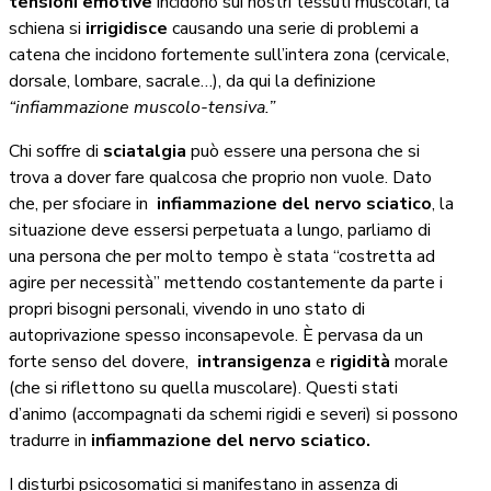
tensioni emotive
incidono sui nostri tessuti muscolari, la
schiena si
irrigidisce
causando una serie di problemi a
catena che incidono fortemente sull’intera zona (cervicale,
dorsale, lombare, sacrale…), da qui la definizione
“infiammazione muscolo-tensiva.”
Chi soffre di
sciatalgia
può essere una persona che si
trova a dover fare qualcosa che proprio non vuole. Dato
che, per sfociare in
infiammazione del nervo sciatico
, la
situazione deve essersi perpetuata a lungo, parliamo di
una persona che per molto tempo è stata “costretta ad
agire per necessità” mettendo costantemente da parte i
propri bisogni personali, vivendo in uno stato di
autoprivazione spesso inconsapevole. È pervasa da un
forte senso del dovere,
intransigenza
e
rigidità
morale
(che si riflettono su quella muscolare). Questi stati
d’animo (accompagnati da schemi rigidi e severi) si possono
tradurre in
infiammazione del nervo sciatico.
I disturbi psicosomatici si manifestano in assenza di