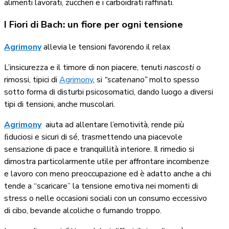
alimenti lavorati, zuccheri e i carboidrati raffinati.
I Fiori di Bach: un fiore per ogni tensione
Agrimony
allevia le tensioni favorendo il relax
L’insicurezza e il timore di non piacere, tenuti
nascosti
o
rimossi, tipici di
Agrimony
, si
“scatenano”
molto spesso
sotto forma di disturbi psicosomatici, dando luogo a diversi
tipi di tensioni, anche muscolari.
Agrimony
aiuta ad allentare l’emotività, rende più
ﬁduciosi e sicuri di sé, trasmettendo una piacevole
sensazione di pace e tranquillità interiore. Il rimedio si
dimostra particolarmente utile per affrontare incombenze
e lavoro con meno preoccupazione ed è adatto anche a chi
tende a “scaricare” la tensione emotiva nei momenti di
stress o nelle occasioni sociali con un consumo eccessivo
di cibo, bevande alcoliche o fumando troppo.