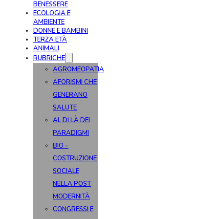
BENESSERE
ECOLOGIA E
AMBIENTE
DONNE E BAMBINI
TERZA ETÀ
ANIMALI
RUBRICHE
AGROMEOPATIA
AFORISMI CHE
GENERANO
SALUTE
AL DI LÀ DEI
PARADIGMI
BIO –
COSTRUZIONE
SOCIALE
NELLA POST
MODERNITÀ
CONGRESSI E