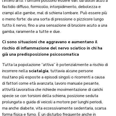
l’intero arto. I sintomi possono essere vari: da dolori acuti a
fastidio diffuso, formicolio, intorpidimento, debolezza e
crampi alle gambe, mal di schiena lombare. Può essere più
o meno forte: da una sorta di pressione o pizzicore lungo
tutto il nervo, fino a una sensazione di bruciore acuto a una
gamba, raramente a tutte e due.
Ci sono situazioni che aggravano e aumentano il
rischio di infiammazione del nervo sciatico in chi ha
già una predisposizione psicosomatica
Tutta la popolazione “attiva” è potenzialmente a rischio di
incorrere nella
sciatalgia
, tuttavia alcune persone
risultano più esposte a episodi singoli o ricorrenti a causa
di fattori come età avanzata, lavoro manuale pesante,
attività lavorativa che richiede movimentazione di carichi
specie se con torsioni della schiena, posizione seduta
prolungata o guida di veicoli a motore per lunghi periodi,
ma anche diabete, vita eccessivamente sedentaria, scarsa
forma fisica e fumo. È un disturbo frequente anche in