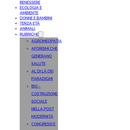
BENESSERE
ECOLOGIA E
AMBIENTE
DONNE E BAMBINI
TERZA ETÀ
ANIMALI
RUBRICHE
AGROMEOPATIA
AFORISMI CHE
GENERANO
SALUTE
AL DI LÀ DEI
PARADIGMI
BIO –
COSTRUZIONE
SOCIALE
NELLA POST
MODERNITÀ
CONGRESSI E