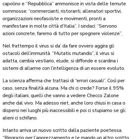
capolino e “Repubblica” ammonisce in vista delle temute
sommosse: “c
ommercianti, ristoranti, allenatori sportivi,
organizzazioni neofasciste e movimenti, pronti a
manifestare in molte città d’Italia”. I sindaci: “Servono
azioni concrete, faremo di tutto per spegnere violenze”.
Nel frattempo il virus si da’ da fare ovvero aggira gli
ostacoli dell’immunità. “Mutatis mutandis”, il virus si
adatta, cambia vestiario, elude, si diffonde e scardina i
sistemi di allarme con l’intelligenza di un essere evoluto.
La scienza afferma che trattasi di “errori casuali”. Così per
caso, senza finalità alcuna. Ma chi ci crede? Forse il 95%
degli italiani, quelli che vanno a vedere Checco Zalone
anche dal vivo. Ma adesso niet, anche loro chiusi in casa o
dispersi nei luoghi più inaccessibili e poi ci stupiamo se gli
alieni ci schifano.
Intanto arriva un nuovo scritto dalla paziente poetessa.
“Ringrazio per l’apprezzamento e le mando un altro scritto