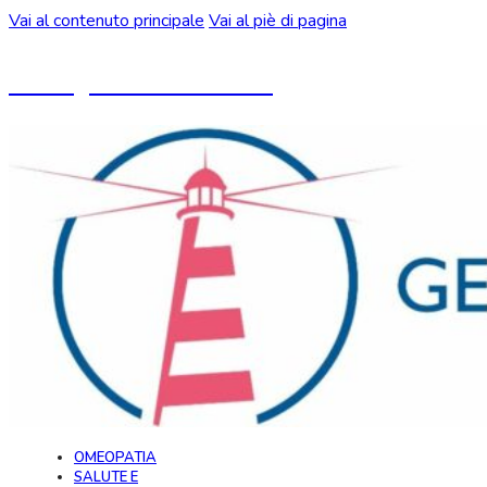
Vai al contenuto principale
Vai al piè di pagina
Un blog ideato da CeMON
OMEOPATIA
SALUTE E