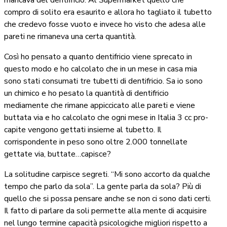
mancava del dentifricio. Al Supermarket quello che
compro di solito era esaurito e allora ho tagliato il tubetto
che credevo fosse vuoto e invece ho visto che adesa alle
pareti ne rimaneva una certa quantità.
Così ho pensato a quanto dentifricio viene sprecato in
questo modo e ho calcolato che in un mese in casa mia
sono stati consumati tre tubetti di dentifricio. Sa io sono
un chimico e ho pesato la quantità di dentifricio
mediamente che rimane appiccicato alle pareti e viene
buttata via e ho calcolato che ogni mese in Italia 3 cc pro-
capite vengono gettati insieme al tubetto. Il
corrispondente in peso sono oltre 2.000 tonnellate
gettate via, buttate…capisce?
La solitudine carpisce segreti. “Mi sono accorto da qualche
tempo che parlo da sola”. La gente parla da sola? Più di
quello che si possa pensare anche se non ci sono dati certi.
Il fatto di parlare da soli permette alla mente di acquisire
nel lungo termine capacità psicologiche migliori rispetto a