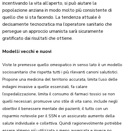
incentivando la vita all’aperto, si può aiutare la
popolazione anziana in modo molto più consistente di
quello che si sta facendo. La tendenza attuale è
decisamente tecnocratica ma l‘operatore sanitario che
persegue un approccio umanista sarà sicuramente
gratificato dai risultati che ottiene.
Modelli vecchi e nuovi
Viste le premesse quello omeopatico in senso lato è un modello
sociosanitario che rispetta tutti i più rilevanti canoni salutistici.
Propone una medicina del territorio accurata, limita l’uso delle
indagini invasive a quelle essenziali, fa calare
l’ospedalizzazione, limita il consumo di farmaci tossici se non
quelli necessari, promuove uno stile di vita sano, include negli
obiettivi il benessere mentale dei pazienti, il tutto con un
risparmio notevole per il SSN e un assicurato aumento della
salute individuale e collettiva. Quindi ragionevolmente potrebbe
essere almeno più utilizzata o meno avversata e invece no.