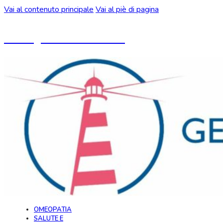
Vai al contenuto principale
Vai al piè di pagina
Un blog ideato da CeMON
OMEOPATIA
SALUTE E