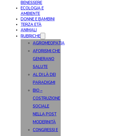
BENESSERE
ECOLOGIA E
AMBIENTE
DONNE E BAMBINI
TERZA ETÀ
ANIMALI
RUBRICHE
AGROMEOPATIA
AFORISMI CHE
GENERANO
SALUTE
AL DI LÀ DEI
PARADIGMI
BIO –
COSTRUZIONE
SOCIALE
NELLA POST
MODERNITÀ
CONGRESSI E