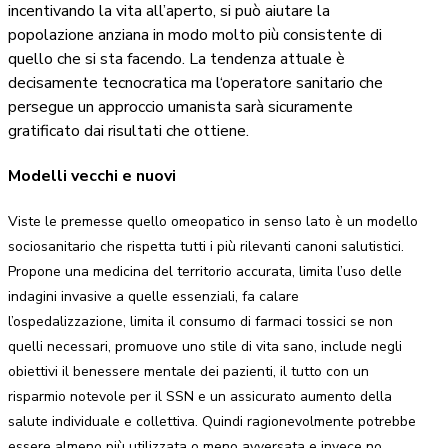
incentivando la vita all’aperto, si può aiutare la
popolazione anziana in modo molto più consistente di
quello che si sta facendo. La tendenza attuale è
decisamente tecnocratica ma l‘operatore sanitario che
persegue un approccio umanista sarà sicuramente
gratificato dai risultati che ottiene.
Modelli vecchi e nuovi
Viste le premesse quello omeopatico in senso lato è un modello
sociosanitario che rispetta tutti i più rilevanti canoni salutistici.
Propone una medicina del territorio accurata, limita l’uso delle
indagini invasive a quelle essenziali, fa calare
l’ospedalizzazione, limita il consumo di farmaci tossici se non
quelli necessari, promuove uno stile di vita sano, include negli
obiettivi il benessere mentale dei pazienti, il tutto con un
risparmio notevole per il SSN e un assicurato aumento della
salute individuale e collettiva. Quindi ragionevolmente potrebbe
essere almeno più utilizzata o meno avversata e invece no.