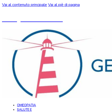
Vai al contenuto principale
Vai al piè di pagina
Un blog ideato da CeMON
OMEOPATIA
SALUTE E