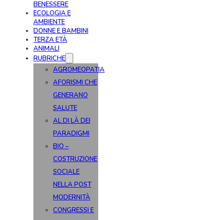
BENESSERE
ECOLOGIA E
AMBIENTE
DONNE E BAMBINI
TERZA ETÀ
ANIMALI
RUBRICHE
AGROMEOPATIA
AFORISMI CHE
GENERANO
SALUTE
AL DI LÀ DEI
PARADIGMI
BIO –
COSTRUZIONE
SOCIALE
NELLA POST
MODERNITÀ
CONGRESSI E