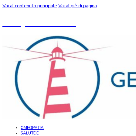
Vai al contenuto principale
Vai al piè di pagina
Un blog ideato da CeMON
OMEOPATIA
SALUTE E