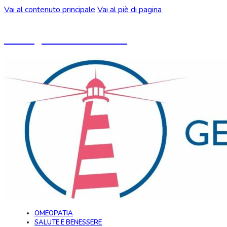
Vai al contenuto principale
Vai al piè di pagina
Un blog ideato da CeMON
OMEOPATIA
SALUTE E BENESSERE