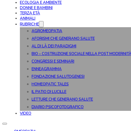
ECOLOGIA E AMBIENTE
DONNE E BAMBINI
TERZA ETÀ
ANIMALI
RUBRICHE
AGROMEOPATIA
AFORISMI CHE GENERANO SALUTE
AL DI LÀ DEI PARADIGMI
BIO – COSTRUZIONE SOCIALE NELLA POST MODERNIT
CONGRESSI E SEMINARI
ENNEAGRAMMA
FONDAZIONE SALUTOGENESI
HOMEOPATIC TALES
IL PATIO DI LUCILLE
LETTURE CHE GENERANO SALUTE
DIARIO PSICOFOTOGRAFICO
VIDEO