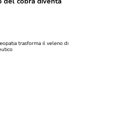
o del cobra diventa
eopatia trasforma il veleno di
eutico