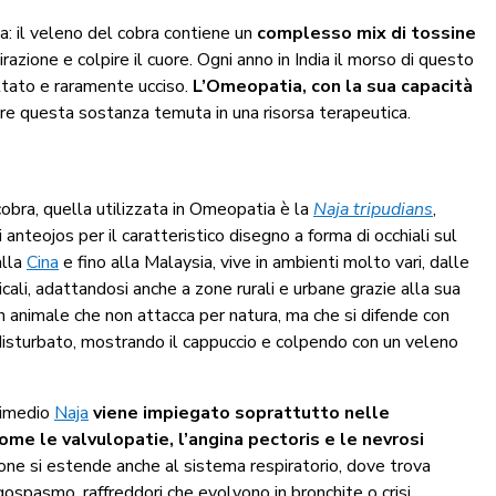
a: il veleno del cobra contiene un
complesso mix di tossine
pirazione e colpire il cuore. Ogni anno in India il morso di questo
ttato e raramente ucciso.
L’Omeopatia, con la sua capacità
re questa sostanza temuta in una risorsa terapeutica.
cobra, quella utilizzata in Omeopatia è la
Naja tripudians
,
anteojos per il caratteristico disegno a forma di occhiali sul
alla
Cina
e fino alla Malaysia, vive in ambienti molto vari, dalle
icali, adattandosi anche a zone rurali e urbane grazie alla sua
È un animale che non attacca per natura, ma che si difende con
isturbato, mostrando il cappuccio e colpendo con un veleno
 rimedio
Naja
viene impiegato soprattutto nelle
ome le valvulopatie, l’angina pectoris e le nevrosi
ione si estende anche al sistema respiratorio, dove trova
ngospasmo, raffreddori che evolvono in bronchite o crisi