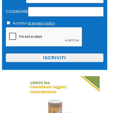
COGNOME
Accetto
la privacy policy