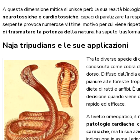
A questa dimensione mitica si unisce però la sua realtà biologic
neurotossiche e cardiotossiche
, capaci di paralizzare la res
serpente provoca numerose vittime, motivo per cui viene rispe
di trasmutare la potenza della natura
, ha saputo trasforma
Naja tripudians e le sue applicazioni
Tra le diverse specie di 
conosciuta come cobra di 
dorso. Diffuso dall’India 
pianure alle foreste trop
dieta di ratti e anfibi. 
decisione quando viene d
rapido ed efficace.
A livello omeopatico, il
patologie cardiache, c
cardiache
, ma la sua az
indicazione in asma, lari