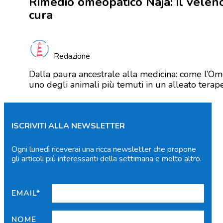
Rimedio omeopatico Naja: il velen
cura
Redazione
Dalla paura ancestrale alla medicina: come l’Om
uno degli animali più temuti in un alleato terap
ISCRIVITI ALLA NEWSLETTER
Ogni lunedì riceverai una ricca newsletter che propone
gli articoli più interessanti della settimana e molto altro.
EMAIL*
NOME